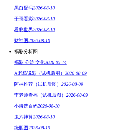
黑白配码
2026-08-10
于哥看彩
2026-08-10
看彩世界
2026-08-10
财神图
2026-08-10
福彩分析图
福彩 公益 文化
2026-05-14
A老杨说彩（试机后图）
2026-08-09
阿林推荐（试机后图）
2026-08-09
李老师看福（试机后图）
2026-08-09
小海选百码
2026-08-10
鬼六神算
2026-08-10
绕胆图
2026-08-10