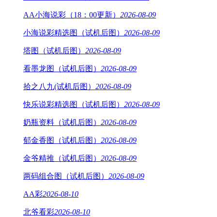
AA小海说彩（18：00更新）
2026-08-09
小海说彩精选图（试机后图）
2026-08-09
塔图（试机后图）
2026-08-09
看墨龙图（试机后图）
2026-08-09
拾之八九(试机后图）
2026-08-09
快乐说彩精选图（试机后图）
2026-08-09
奶瓶资料（试机后图）
2026-08-09
郁金香图（试机后图）
2026-08-09
金爷精推（试机后图）
2026-08-09
两码组合图（试机后图）
2026-08-09
AA彩
2026-08-10
北爷看彩
2026-08-10