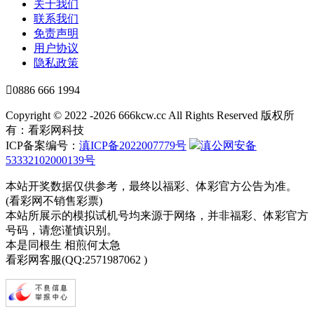
关于我们
联系我们
免责声明
用户协议
隐私政策

0886 666 1994
Copyright © 2022 -2026 666kcw.cc All Rights Reserved 版权所
有：看彩网科技
ICP备案编号：
滇ICP备2022007779号
滇公网安备
53332102000139号
本站开奖数据仅供参考，最终以福彩、体彩官方公告为准。
(看彩网不销售彩票)
本站所展示的模拟试机号均来源于网络，并非福彩、体彩官方
号码，请您谨慎识别。
本是同根生 相煎何太急
看彩网客服(QQ:2571987062 )