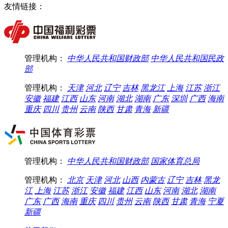
友情链接：
管理机构：
中华人民共和国财政部
中华人民共和国民政
部
管理机构：
天津
河北
辽宁
吉林
黑龙江
上海
江苏
浙江
安徽
福建
江西
山东
河南
湖北
湖南
广东
深圳
广西
海南
重庆
四川
贵州
云南
陕西
甘肃
青海
新疆
管理机构：
中华人民共和国财政部
国家体育总局
管理机构：
北京
天津
河北
山西
内蒙古
辽宁
吉林
黑龙
江
上海
江苏
浙江
安徽
福建
江西
山东
河南
湖北
湖南
广东
广西
海南
重庆
四川
贵州
云南
陕西
甘肃
青海
宁夏
新疆