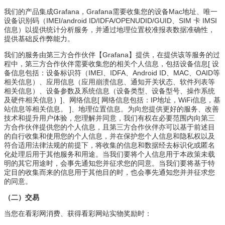
我们的产品集成Grafana，Grafana需要收集您的设备Mac地址、唯一
设备识别码（IMEI/android ID/IDFA/OPENUDID/GUID、SIM 卡 IMSI
信息）以提供统计分析服务，并通过地理位置校准报表数据准确性，
提供基础反作弊能力。
我们的服务由第三方合作伙伴【Grafana】提供，在提供该等服务的过
程中，第三方合作伙伴需要收集您的相关个人信息，包括设备信息[ 设
备信息包括：设备标识符（IMEI、IDFA、Android ID、MAC、OAID等
相关信息）、应用信息（应用崩溃信息、通知开关状态、软件列表等
相关信息）、设备参数及系统信息（设备类型、设备型号、操作系统
及硬件相关信息）]、网络信息[ 网络信息包括：IP地址，WiFi信息，基
站信息等相关信息。 ]、地理位置信息。为向您提供更好的服务、改善
技术和提升用户体验，您理解并同意，我们有权在必要范围内向第三
方合作伙伴提供您的个人信息，且第三方合作伙伴亦可以基于前述目
的自行收集和使用您的个人信息，并在保护您个人信息和隐私权以及
符合适用法律法规的前提下，将收集的信息和数据经去标识化或匿名
化处理后用于其他服务和用途。当我们要将个人信息用于本政策未载
明的其它用途时，会事先通知您并征求您的同意。当我们要将基于特
定目的收集而来的信息用于其他目的时，也会事先通知您并并征求您
的同意。
（二）交易
当您在看彩网消费、获得看彩网站实物奖励时：