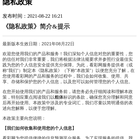
隐私政策
发布时间：2021-08-22 16:21
《隐私政策》简介&提示
最新版本生效日期：2021年08月22日
欢迎您使用我们的产品和服务！我们深知个人信息对您的重要性，您
的信任对我们非常重要，我们将根据法律法规要求并参照行业最佳实
践为您的个人信息安全提供充分保障。为此，看彩网服务提供者（或
称“我们”）制定本《隐私政策》（下称“本政策”）以便您充分了解，在
您使用看彩网的产品和服务的过程中，我们会如何收集、使用、共
享、存储和保护您的个人信息，以及您可以如何管理您的个人信息。
在您开始使用我们的产品和服务前，请您务必先仔细阅读和理解本政
策，特别应重点阅读我们以
粗体
标识的条款，确保您充分理解和同意
后再开始使用。本政策中涉及的专业词汇，我们尽量以简明通俗的表
述向您解释，以便于您理解。
本政策主要向您说明：
【我们如何收集和使用您的个人信息】
看彩网为您提供便捷的信息预测平台服务，为了实现服务的提供，我