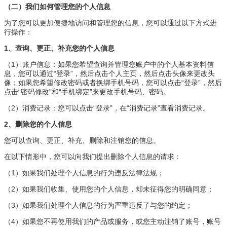
（二）我们如何管理您的个人信息
为了您可以更加便捷地访问和管理您的信息，您可以通过以下方式进
行操作：
1、查询、更正、补充您的个人信息
（1）账户信息：如果您希望查询并管理您账户中的个人基本资料信
息，您可以通过“登录”，然后点击个人主页，然后点击头像来更改头
像；如果您希望修改密码或者换绑手机号码，您可以点击“登录”，然后
点击“密码修改”和“手机绑定”来更改手机号码、密码。
（2）消费记录：您可以点击“登录”，在“消费记录”查看消费记录。
2、删除您的个人信息
您可以查询、更正、补充、删除和注销您的信息。
在以下情形中，您可以向我们提出删除个人信息的请求：
（1）如果我们处理个人信息的行为违反法律法规；
（2）如果我们收集、使用您的个人信息，却未征得您的明确同意；
（3）如果我们处理个人信息的行为严重违反了与您的约定；
（4）如果您不再使用我们的产品或服务，或您主动注销了账号，账号