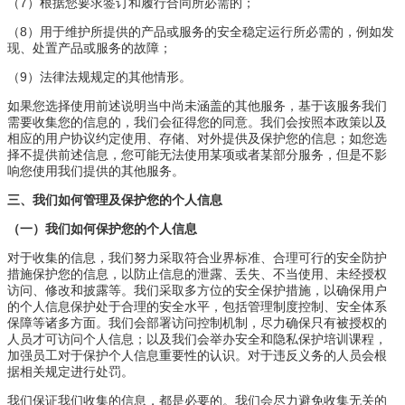
（7）根据您要求签订和履行合同所必需的；
（8）用于维护所提供的产品或服务的安全稳定运行所必需的，例如发
现、处置产品或服务的故障；
（9）法律法规规定的其他情形。
如果您选择使用前述说明当中尚未涵盖的其他服务，基于该服务我们
需要收集您的信息的，我们会征得您的同意。我们会按照本政策以及
相应的用户协议约定使用、存储、对外提供及保护您的信息；如您选
择不提供前述信息，您可能无法使用某项或者某部分服务，但是不影
响您使用我们提供的其他服务。
三、我们如何管理及保护您的个人信息
（一）我们如何保护您的个人信息
对于收集的信息，我们努力采取符合业界标准、合理可行的安全防护
措施保护您的信息，以防止信息的泄露、丢失、不当使用、未经授权
访问、修改和披露等。我们采取多方位的安全保护措施，以确保用户
的个人信息保护处于合理的安全水平，包括管理制度控制、安全体系
保障等诸多方面。我们会部署访问控制机制，尽力确保只有被授权的
人员才可访问个人信息；以及我们会举办安全和隐私保护培训课程，
加强员工对于保护个人信息重要性的认识。对于违反义务的人员会根
据相关规定进行处罚。
我们保证我们收集的信息，都是必要的。我们会尽力避免收集无关的