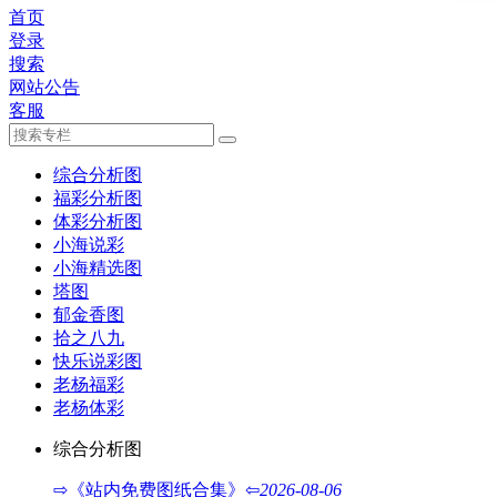
首页
登录
搜索
网站公告
客服
综合分析图
福彩分析图
体彩分析图
小海说彩
小海精选图
塔图
郁金香图
拾之八九
快乐说彩图
老杨福彩
老杨体彩
综合分析图
⇨《站内免费图纸合集》⇦
2026-08-06