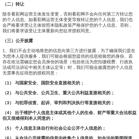
（二）转让
除非看彩网运营主体发生变更，否则看彩网不会向任何第三方转让您
的个人信息。如看彩网运营主体变更导致转让您的个人信息，我们也
会严格要求受让主体按照本隐私政策严格保护您的个人信息。否则，
我们将要求该受让主体重新向您征求授权同意。
（三）公开披露
1、我们不会主动地将您的信息向第三方进行披露，为了确保我们是在
为您本人提供服务，我们可能会根据您提供的信息校验您的身份。若
存在依法需确定您会员身份的场景（包括依法为您扣缴税费、行政执
法或司法诉讼中相关主体认定等）时，我们可能会披露您的个人信息
无需事先征得您的授权同意：
（1） 与国家安全、国防安全直接相关的；
（2） 与公共安全、公共卫生、重大公共利益直接相关的；
（3） 与犯罪侦查、起诉、审判和判决执行等直接相关的；
（4） 出于维护个人信息主体或其他个人的生命、财产等重大合法权益
但又很难得到本人同意的；
（5） 个人信息主体自行向社会公众公开个人信息的；
（6） 从合法公开披露的信息中收集个人信息的，如合法的新闻报道、