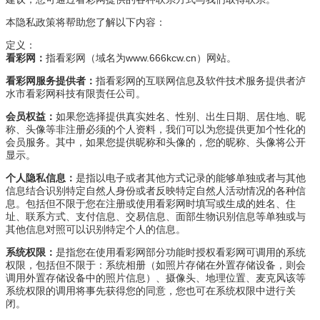
本隐私政策将帮助您了解以下内容：
定义：
看彩网：
指看彩网（域名为www.666kcw.cn）网站。
看彩网服务提供者：
指看彩网的互联网信息及软件技术服务提供者泸
水市看彩网科技有限责任公司。
会员权益：
如果您选择提供真实姓名、性别、出生日期、居住地、昵
称、头像等非注册必须的个人资料，我们可以为您提供更加个性化的
会员服务。其中，如果您提供昵称和头像的，您的昵称、头像将公开
显示。
个人隐私信息：
是指以电子或者其他方式记录的能够单独或者与其他
信息结合识别特定自然人身份或者反映特定自然人活动情况的各种信
息。包括但不限于您在注册或使用看彩网时填写或生成的姓名、住
址、联系方式、支付信息、交易信息、面部生物识别信息等单独或与
其他信息对照可以识别特定个人的信息。
系统权限：
是指您在使用看彩网部分功能时授权看彩网可调用的系统
权限，包括但不限于：系统相册（如照片存储在外置存储设备，则会
调用外置存储设备中的照片信息）、摄像头、地理位置、麦克风该等
系统权限的调用将事先获得您的同意，您也可在系统权限中进行关
闭。