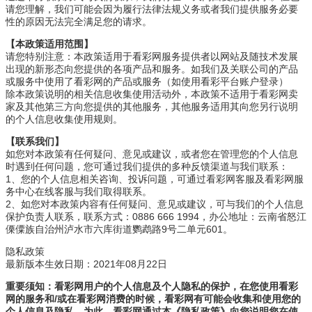
请您理解，我们可能会因为履行法律法规义务或者我们提供服务必要
性的原因无法完全满足您的请求。
【本政策适用范围】
请您特别注意：本政策适用于看彩网服务提供者以网站及随技术发展
出现的新形态向您提供的各项产品和服务。如我们及关联公司的产品
或服务中使用了看彩网的产品或服务（如使用看彩平台账户登录）
除本政策说明的相关信息收集使用活动外，本政策不适用于看彩网卖
家及其他第三方向您提供的其他服务，其他服务适用其向您另行说明
的个人信息收集使用规则。
【联系我们】
如您对本政策有任何疑问、意见或建议，或者您在管理您的个人信息
时遇到任何问题，您可通过我们提供的多种反馈渠道与我们联系：
1、您的个人信息相关咨询、投诉问题，可通过看彩网客服及看彩网服
务中心在线客服与我们取得联系。
2、如您对本政策内容有任何疑问、意见或建议，可与我们的个人信息
保护负责人联系，联系方式：
0
886 666 1994，办公地址：云南省怒江
傈僳族自治州泸水市六库街道鹦鹉路9号二单元601。
隐私政策
最新版本生效日期：2021年08月22日
重要须知：看彩网用户的个人信息及个人隐私的保护，在您使用看彩
网的服务和/或在看彩网消费的时候，看彩网有可能会收集和使用您的
个人信息及隐私。为此，看彩网通过本《隐私政策》向您说明您在使