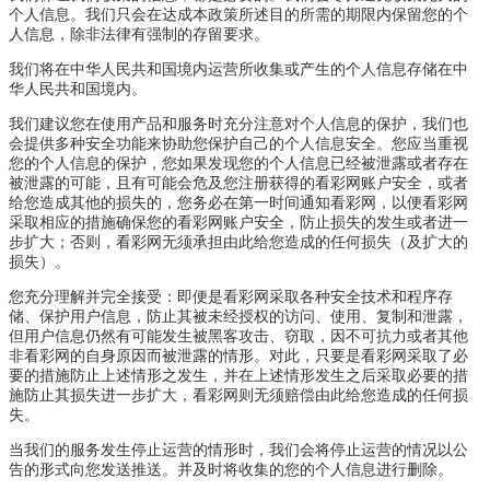
个人信息。我们只会在达成本政策所述目的所需的期限内保留您的个
人信息，除非法律有强制的存留要求。
我们将在中华人民共和国境内运营所收集或产生的个人信息存储在中
华人民共和国境内。
我们建议您在使用产品和服务时充分注意对个人信息的保护，我们也
会提供多种安全功能来协助您保护自己的个人信息安全。您应当重视
您的个人信息的保护，您如果发现您的个人信息已经被泄露或者存在
被泄露的可能，且有可能会危及您注册获得的看彩网账户安全，或者
给您造成其他的损失的，您务必在第一时间通知看彩网，以便看彩网
采取相应的措施确保您的看彩网账户安全，防止损失的发生或者进一
步扩大；否则，看彩网无须承担由此给您造成的任何损失（及扩大的
损失）。
您充分理解并完全接受：即便是看彩网采取各种安全技术和程序存
储、保护用户信息，防止其被未经授权的访问、使用、复制和泄露，
但用户信息仍然有可能发生被黑客攻击、窃取，因不可抗力或者其他
非看彩网的自身原因而被泄露的情形。对此，只要是看彩网采取了必
要的措施防止上述情形之发生，并在上述情形发生之后采取必要的措
施防止其损失进一步扩大，看彩网则无须赔偿由此给您造成的任何损
失。
当我们的服务发生停止运营的情形时，我们会将停止运营的情况以公
告的形式向您发送推送。并及时将收集的您的个人信息进行删除。