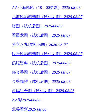
AA小海说彩（18：00更新）
2026-08-07
小海说彩精选图（试机后图）
2026-08-07
塔图（试机后图）
2026-08-07
看墨龙图（试机后图）
2026-08-07
拾之八九(试机后图）
2026-08-07
快乐说彩精选图（试机后图）
2026-08-07
奶瓶资料（试机后图）
2026-08-07
郁金香图（试机后图）
2026-08-07
金爷精推（试机后图）
2026-08-07
两码组合图（试机后图）
2026-08-06
AA彩
2026-08-06
北爷看彩
2026-08-06