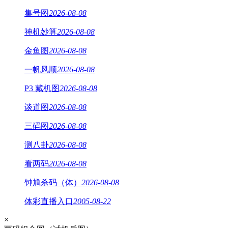
集号图
2026-08-08
神机妙算
2026-08-08
金鱼图
2026-08-08
一帆风顺
2026-08-08
P3 藏机图
2026-08-08
谈道图
2026-08-08
三码图
2026-08-08
测八卦
2026-08-08
看两码
2026-08-08
钟馗杀码（体）
2026-08-08
体彩直播入口
2005-08-22
×