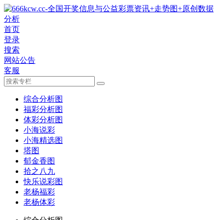
首页
登录
搜索
网站公告
客服
综合分析图
福彩分析图
体彩分析图
小海说彩
小海精选图
塔图
郁金香图
拾之八九
快乐说彩图
老杨福彩
老杨体彩