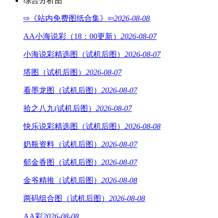
综合分析图
⇨《站内免费图纸合集》⇦
2026-08-08
AA小海说彩（18：00更新）
2026-08-07
小海说彩精选图（试机后图）
2026-08-07
塔图（试机后图）
2026-08-07
看墨龙图（试机后图）
2026-08-07
拾之八九(试机后图）
2026-08-07
快乐说彩精选图（试机后图）
2026-08-08
奶瓶资料（试机后图）
2026-08-07
郁金香图（试机后图）
2026-08-07
金爷精推（试机后图）
2026-08-08
两码组合图（试机后图）
2026-08-08
AA彩
2026-08-08